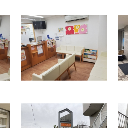
222
184