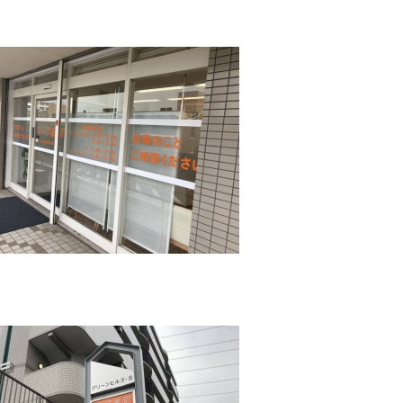
175
186