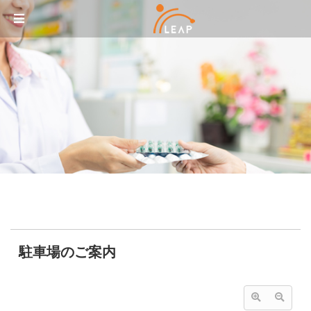
Sketchbook5, 스케치북5
Sketchbook5, 스케치북5
メニュースキップ
駐車場のご案内