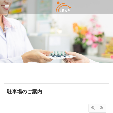
Sketchbook5, 스케치북5
Sketchbook5, 스케치북5
メニュースキップ
駐車場のご案内